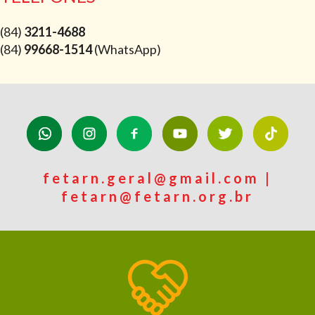
(84)
3211-4688
(84)
99668-1514
(WhatsApp)
fetarn.geral@gmail.com |
fetarn@fetarn.org.br