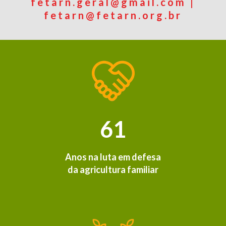
fetarn.geral@gmail.com |
fetarn@fetarn.org.br
61
Anos na luta em defesa
da agricultura familiar