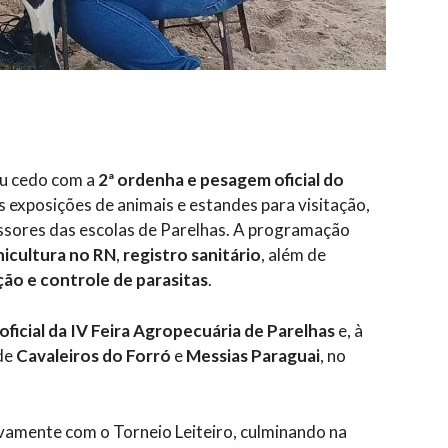
ou cedo com a
2ª ordenha e pesagem oficial do
s exposições de animais e estandes para visitação,
fessores das escolas de Parelhas. A programação
nicultura no RN
,
registro sanitário
, além de
ão e controle de parasitas
.
oficial da IV Feira Agropecuária de Parelhas
e, à
 de
Cavaleiros do Forró
e
Messias Paraguai
, no
vamente com o Torneio Leiteiro, culminando na