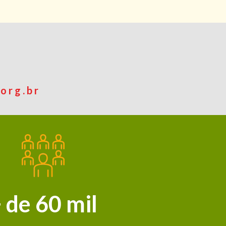
org.br
 de 60 mil