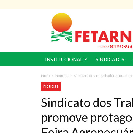
FETARN
INSTITUCIONAL
SINDICATOS
Início
Notícias
Sindicato dos Trabalhadores Rurais p
Notícias
Sindicato dos Tr
promove protago
Feira Agropecuár