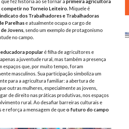
, que fez história ao se tornar a
primeira agricultora
 competir no Torneio Leiteiro
. Miquele é
indicato dos Trabalhadores e Trabalhadoras
de Parelhas
e atualmente ocupa o cargo de
de Jovens
, sendo um exemplo de protagonismo
entude no campo.
 e educadora popular
é filha de agricultores e
 apenas a juventude rural, mas também a presença
m espaços que, por muito tempo, foram
nte masculinos. Sua participação simboliza um
te para a agricultura familiar: a abertura de
ue outras mulheres, especialmente as jovens,
gar de direito nas práticas produtivas, nos espaços
imento rural. Ao desafiar barreiras culturais e
es e reforça a mensagem de que
o futuro do campo