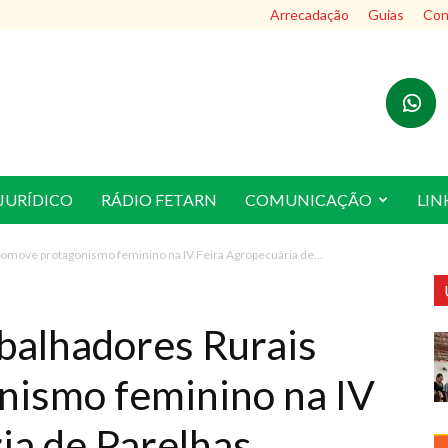
Arrecadação
Guias
Cont
JURÍDICO
RÁDIO FETARN
COMUNICAÇÃO
LIN
romove protagonismo feminino na IV Feira Agropecuária de...
abalhadores Rurais
nismo feminino na IV
ia de Parelhas