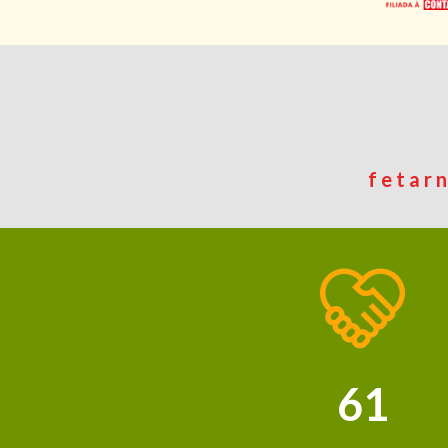
fetar
61