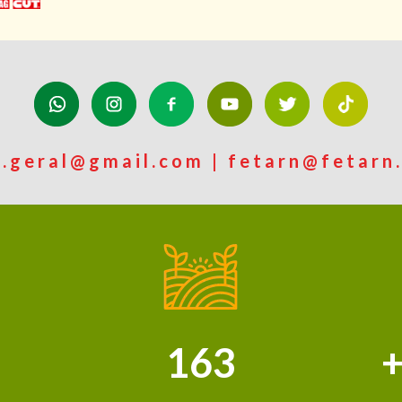
n.geral@gmail.com | fetarn@fetarn.
163
+