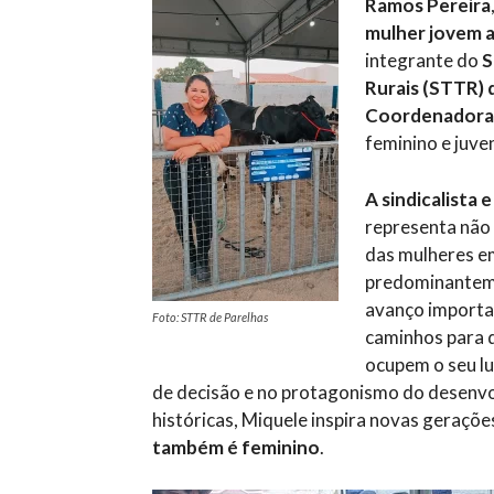
Ramos Pereira
mulher jovem a
integrante do
S
Rurais (STTR) 
Coordenadora 
feminino e juv
A sindicalista
representa não
das mulheres e
predominanteme
avanço importan
Foto: STTR de Parelhas
caminhos para q
ocupem o seu lu
de decisão e no protagonismo do desenvolv
históricas, Miquele inspira novas geraçõ
também é feminino
.