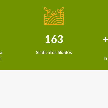
163
+
sa
Sindicatos filiados
r
t