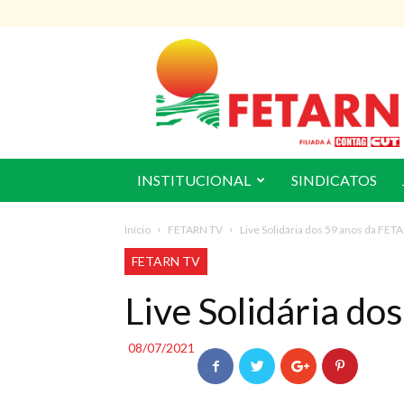
FETARN
INSTITUCIONAL
SINDICATOS
Início
FETARN TV
Live Solidária dos 59 anos da FET
FETARN TV
Live Solidária d
08/07/2021