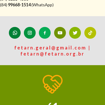
(84)
99668-1514
(WhatsApp)
fetarn.geral@gmail.com |
fetarn@fetarn.org.br