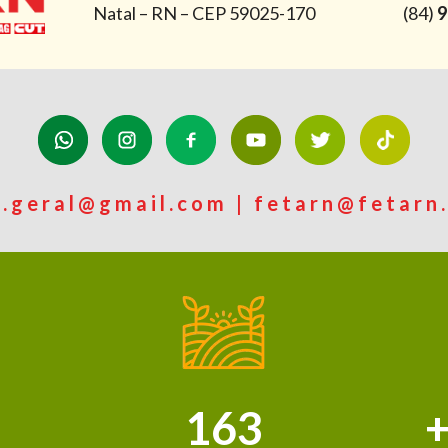
Natal – RN – CEP 59025-170
(84)
9
n.geral@gmail.com | fetarn@fetarn.
163
+