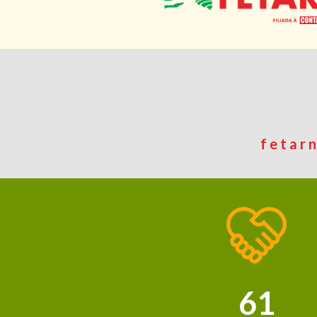
fetar
61