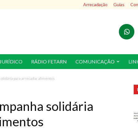
Arrecadação
Guias
Cont
JURÍDICO
RÁDIO FETARN
COMUNICAÇÃO
LIN
lidária para arrecadar alimentos
mpanha solidária
limentos