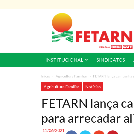
FETARN
INSTITUCIONAL
SINDICATOS
Início
Agricultura Familiar
FETARN lança campanha so
Agricultura Familiar
Notícias
FETARN lança ca
para arrecadar a
11/06/2021