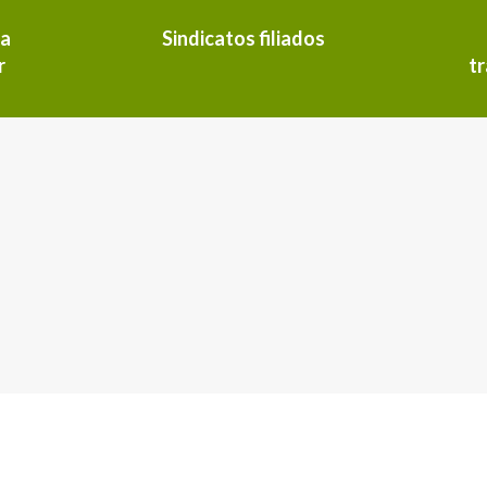
sa
Sindicatos filiados
r
t