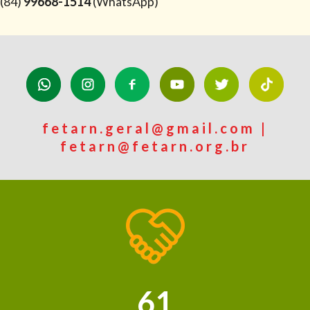
(84)
99668-1514
(WhatsApp)
fetarn.geral@gmail.com |
fetarn@fetarn.org.br
61